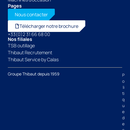
Pages
Nous contacter
Télécharger notre brochure
+33(0)2 31 66 68 00
Nos filiales
TSB outillage
Thibaut Recrutement
Thibaut Service by Calas
Groupe Thibaut depuis 1959
P
o
li
ti
q
u
e
d
e
c