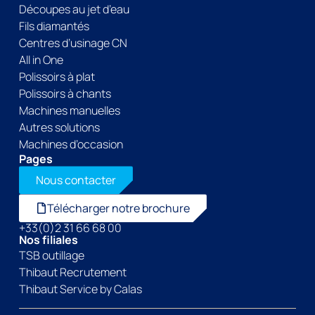
Découpes au jet d’eau
Fils diamantés
Centres d’usinage CN
All in One
Polissoirs à plat
Polissoirs à chants
Machines manuelles
Autres solutions
Machines d’occasion
Pages
Nous contacter
Télécharger notre brochure
+33(0)2 31 66 68 00
Nos filiales
TSB outillage
Thibaut Recrutement
Thibaut Service by Calas