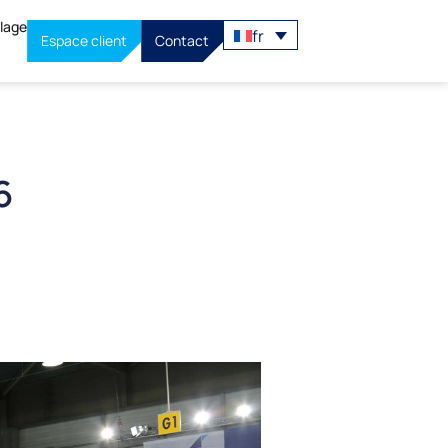
llage
fr
Espace client
Contact
6