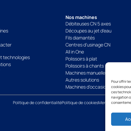
Nos machines
Débiteuses CN 5 axes
ines
Découpes au jet d’eau
Fils diamantés
tacter
Centres d’usinage CN
All in One
et technologies
Polissoirs à plat
tions
Polissoirs à chants
V
Machines manuelles
Autres solutions
Pour offrir 
Machines d’occasion
cookies pour
ces technolo
navigation ou
Politique de confidentialité
Politique de cookies
Mentions légales
consentement
Ac