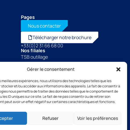
Pages
Nous contacter
Télécharger notre brochure
+33(0)2 31 66 68 00
Nos filiales
TSB outillage
Thibaut Recrutement
Gérer le consentement
Thibaut Service by Calas
les meilleures expériences, nous utilisons des technologies telles que les
 stocker et/ou accéder aux informations des appareils. Le fait de consentir à
gies nous permettra de traiter des données telles que le comportement de
 les ID uniques sur ce site. Le fait de ne pas consentir ou de retirer son
CGV
 peut avoir un effet négatif sur certaines caractéristiques et fonctions.
cepter
Refuser
Voir les préférences