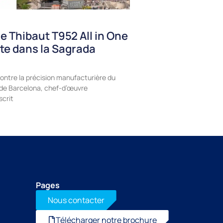
e Thibaut T952 All in One
te dans la Sagrada
ontre la précision manufacturière du
a de Barcelona, chef-d’œuvre
scrit
Pages
Nous contacter
Télécharger notre brochure