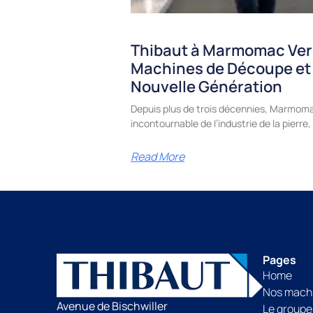
Thibaut à Marmomac Ver
Machines de Découpe et
Nouvelle Génération
Depuis plus de trois décennies, Marmoma
incontournable de l’industrie de la pierr
Read More
Pages
Home
Nos mach
Avenue de Bischwiller
Le groupe