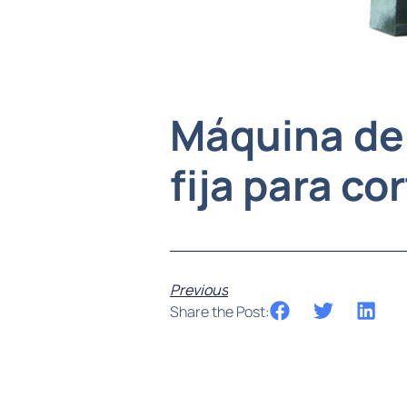
Máquina de 
fija para co
Previous
Share the Post: