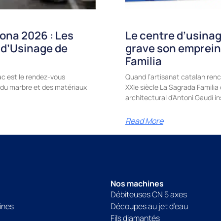
ona 2026 : Les
Le centre d’usinag
 d’Usinage de
grave son emprein
Familia
c est le rendez-vous
Quand l’artisanat catalan renc
e, du marbre et des matériaux
XXIe siècle La Sagrada Famili
architectural d’Antoni Gaudí in
Read More
Nos machines
Débiteuses CN 5 axes
ines
Découpes au jet d’eau
Fils diamantés