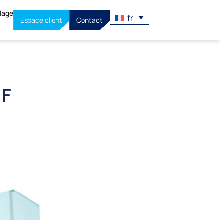
llage
fr
Espace client
Contact
 F