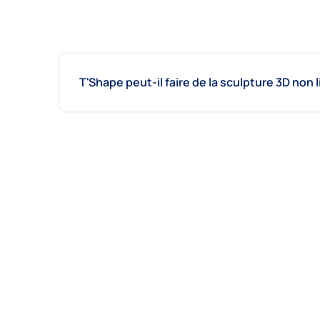
T'Shape peut-il faire de la sculpture 3D non l
Le logiciel gère-t-il les différents matériaux
Comment importer un profil ?
À quoi sert l'utilisation sur une débiteuse ?