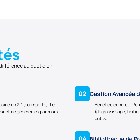
tés
 différence au quotidien.
02
Gestion Avancée d
essiné en 2D (ou importé). Le
Bénéfice concret : Per
eur et de générer les parcours
(dégrossissage, finitio
outils.
04
Bibliothèque de Pr