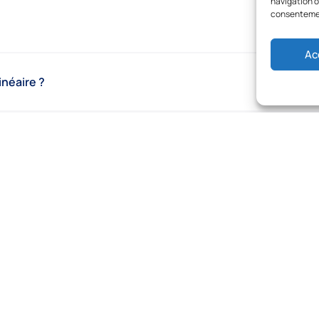
navigation ou
consentement
Ac
inéaire ?
 (granit, marbre) ?