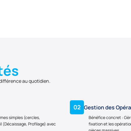
tés
 différence au quotidien.
02
Gestion des Opéra
rmes simples (cercles,
Bénéfice concret : Gèr
il (Décaissage, Profilage) avec
fixation et les opérati
pièces massives.