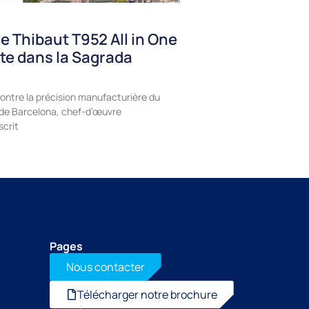
e Thibaut T952 All in One
te dans la Sagrada
ontre la précision manufacturière du
a de Barcelona, chef-d’œuvre
scrit
Pages
Nous contacter
Télécharger notre brochure