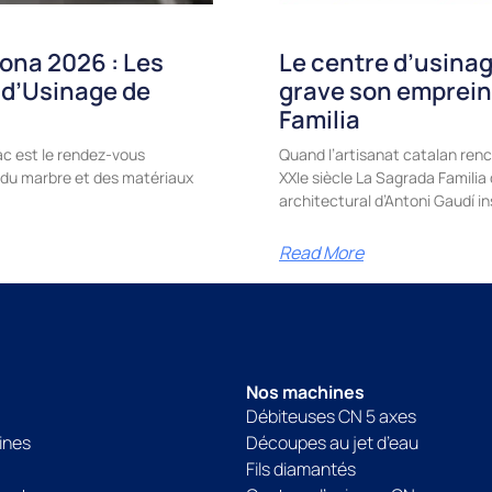
ona 2026 : Les
Le centre d’usinag
 d’Usinage de
grave son emprein
Familia
c est le rendez-vous
Quand l’artisanat catalan renc
e, du marbre et des matériaux
XXIe siècle La Sagrada Famili
architectural d’Antoni Gaudí in
Read More
Nos machines
Débiteuses CN 5 axes
ines
Découpes au jet d’eau
Fils diamantés