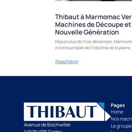
Thibaut à Marmomac Ver
Machines de Découpe et
Nouvelle Génération
Depuis plus de trois décennies, Marmoma
incontournable de l’industrie de la pierr
Read More
Pages
Home
Nos mach
Avenue de Bischwiller
Le groupe
14508 VIRE Cedex