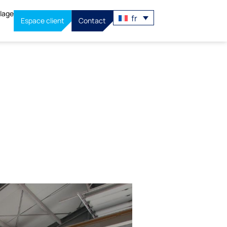
llage
fr
Espace client
Contact