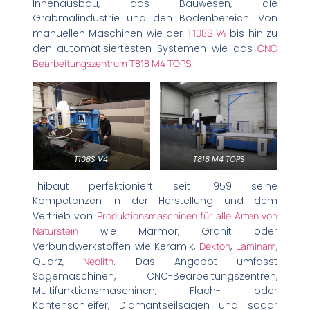
Innenausbau, das Bauwesen, die
Grabmalindustrie und den Bodenbereich. Von
manuellen Maschinen wie der
T108S V4
bis hin zu
den automatisiertesten Systemen wie das
CNC
Bearbeitungszentrum T818 M4 TOPS
.
T108S V4
T818 M4 TOPS
Thibaut perfektioniert seit 1959 seine
Kompetenzen in der Herstellung und dem
Vertrieb von
Produktionsmaschinen für alle Arten von
Naturstein
wie Marmor, Granit oder
Verbundwerkstoffen wie Keramik,
Dekton
,
Laminam
,
Quarz,
Neolith
. Das Angebot umfasst
Sägemaschinen, CNC-Bearbeitungszentren,
Multifunktionsmaschinen, Flach- oder
Kantenschleifer, Diamantseilsägen und sogar