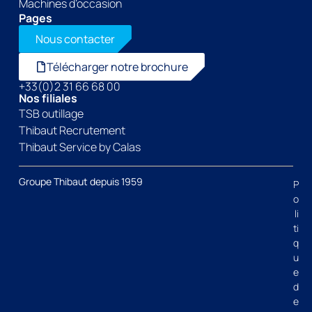
Machines d’occasion
Pages
Nous contacter
Télécharger notre brochure
+33(0)2 31 66 68 00
Nos filiales
TSB outillage
Thibaut Recrutement
Thibaut Service by Calas
Groupe Thibaut depuis 1959
P
o
li
ti
q
u
e
d
e