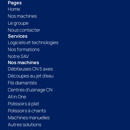
Pages
Home
Nos machines
Le groupe
Nous contacter
Services
Logiciels et technologies
Nos formations
Notre SAV
Nos machines
Débiteuses CN 5 axes
Découpes au jet d’eau
Fils diamantés
Centres d’usinage CN
All in One
Polissoirs à plat
Polissoirs à chants
Machines manuelles
Autres solutions