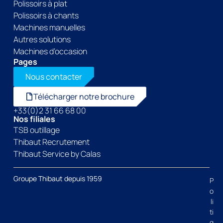
Polissoirs à plat
Polissoirs à chants
Machines manuelles
Autres solutions
Machines d’occasion
Pages
Nous contacter
Télécharger notre brochure
+33(0)2 31 66 68 00
Nos filiales
TSB outillage
Thibaut Recrutement
Thibaut Service by Calas
Groupe Thibaut depuis 1959
P
o
li
ti
q