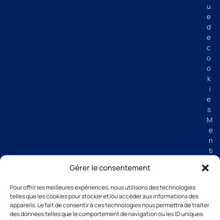
u
e
d
e
c
o
o
k
i
e
s
M
e
n
ti
o
Gérer le consentement
n
s
Pour offrir les meilleures expériences, nous utilisons des technologies
lé
telles que les cookies pour stocker et/ou accéder aux informations des
g
appareils. Le fait de consentir à ces technologies nous permettra de traiter
al
des données telles que le comportement de navigation ou les ID uniques