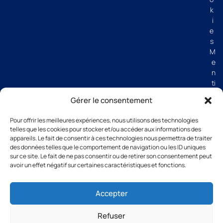
k
i
e
s
M
e
n
ti
o
Gérer le consentement
n
s
Pour offrir les meilleures expériences, nous utilisons des technologies
lé
telles que les cookies pour stocker et/ou accéder aux informations des
g
appareils. Le fait de consentir à ces technologies nous permettra de traiter
al
des données telles que le comportement de navigation ou les ID uniques
e
sur ce site. Le fait de ne pas consentir ou de retirer son consentement peut
avoir un effet négatif sur certaines caractéristiques et fonctions.
s
C
G
Accepter
V
Refuser