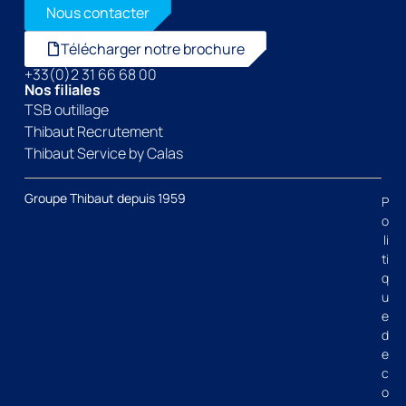
Nous contacter
Télécharger notre brochure
+33(0)2 31 66 68 00
Nos filiales
TSB outillage
Thibaut Recrutement
Thibaut Service by Calas
Groupe Thibaut depuis 1959
P
o
li
ti
q
u
e
d
e
c
o