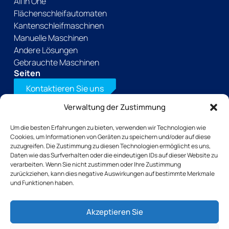
All in One
Flächenschleifautomaten
Kantenschleifmaschinen
Manuelle Maschinen
Andere Lösungen
Gebrauchte Maschinen
Seiten
Kontaktieren Sie uns
Verwaltung der Zustimmung
Laden Sie unsere Broschüre herunter
+33(0)2 31 66 68 00
Um die besten Erfahrungen zu bieten, verwenden wir Technologien wie
Tochtergesellschaften
Cookies, um Informationen von Geräten zu speichern und/oder auf diese
TSB outillage
zuzugreifen. Die Zustimmung zu diesen Technologien ermöglicht es uns,
Thibaut Recrutement
Daten wie das Surfverhalten oder die eindeutigen IDs auf dieser Website zu
verarbeiten. Wenn Sie nicht zustimmen oder Ihre Zustimmung
Thibaut Service by Calas
zurückziehen, kann dies negative Auswirkungen auf bestimmte Merkmale
und Funktionen haben.
Thibaut-Gruppe seit 1959
Datenschutzrichtlinie
Cookie-Richtlinie
Akzeptieren Sie
Rechtliche Hinweise
AGB