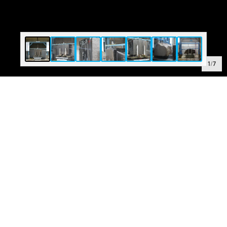
1
/
7