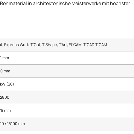
 Rohmaterial in architektonische Meisterwerke mit höchster
ot, Express Work, T'Cut, T'Shape, T'Art, Et'CAM, T'CAD T'CAM
0 mm
00 mm
 kW (S6)
 2800
75 mm
00 / 15100 mm