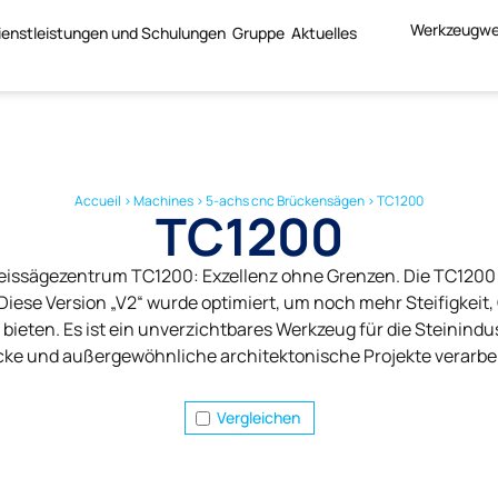
Werkzeugwe
ienstleistungen und Schulungen
Gruppe
Aktuelles
Accueil
>
Machines
>
5-achs cnc Brückensägen
>
TC1200
TC1200
issägezentrum TC1200: Exzellenz ohne Grenzen. Die TC1200 
 Diese Version „V2“ wurde optimiert, um noch mehr Steifigkeit
 bieten. Es ist ein unverzichtbares Werkzeug für die Steinindus
cke und außergewöhnliche architektonische Projekte verarbei
Vergleichen