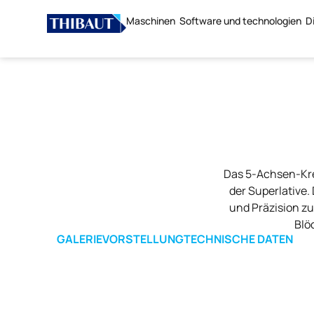
Maschinen
Software und technologien
D
Das 5-Achsen-Kre
der Superlative.
und Präzision zu
Blö
GALERIE
VORSTELLUNG
TECHNISCHE DATEN