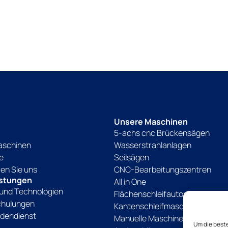
Unsere Maschinen
5-achs cnc Brückensägen
aschinen
Wasserstrahlanlagen
e
Seilsägen
ren Sie uns
CNC-Bearbeitungszentren
istungen
All in One
und Technologien
Flächenschleifautomaten
chulungen
Kantenschleifmaschinen
dendienst
Manuelle Maschinen
Um die best