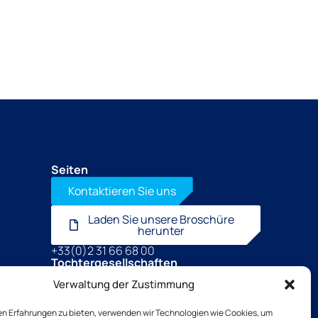
Seiten
Kontaktieren Sie uns
Laden Sie unsere Broschüre
herunter
+33(0)2 31 66 68 00
Tochtergesellschaften
TSB outillage
Verwaltung der Zustimmung
Thibaut Recrutement
Thibaut Service by Calas
en Erfahrungen zu bieten, verwenden wir Technologien wie Cookies, um