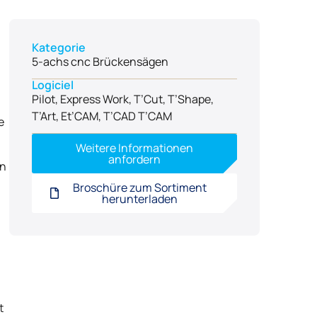
Kategorie
5-achs cnc Brückensägen
Logiciel
Pilot, Express Work, T’Cut, T’Shape,
T’Art, Et’CAM, T’CAD T’CAM
e
Weitere Informationen
anfordern
en
Broschüre zum Sortiment
herunterladen
t