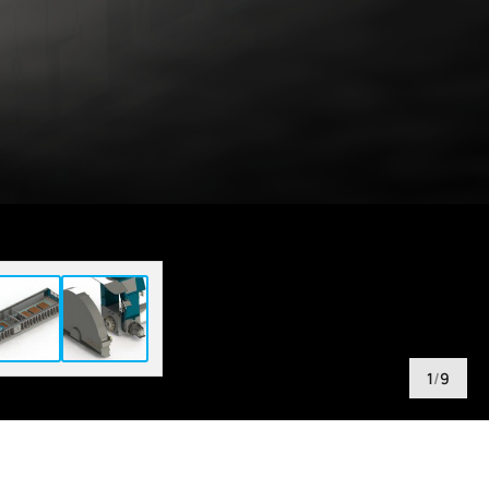
1
/
9