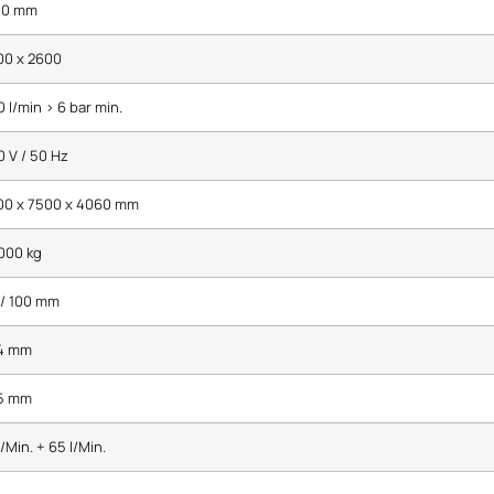
00 mm
00 x 2600
 l/min > 6 bar min.
 V / 50 Hz
00 x 7500 x 4060 mm
000 kg
 / 100 mm
4 mm
5 mm
l/Min. + 65 l/Min.