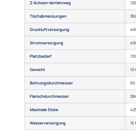
Z-Achsen-Verfahrweg
12
Tischabmessungen
36
Druckluftversorgung
400
Stromversorgung
400
Platzbedarf
70
Gewicht
10.
Bohrungsdurchmesser
60
Flanschdurchmesser
28
Maximale Dicke
42
Wasserversorgung
15 