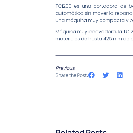
TC1200 es una cortadora de bo
automática sin mover la rebanada
una máquina muy compacta y perm
Máquina muy innovadora, la TC120
materiales de hasta 425 mm de e
Previous
Share the Post:
Related Posts