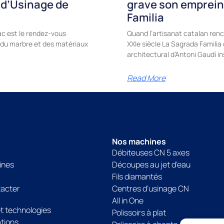
 d’Usinage de
grave son emprein
Familia
c est le rendez-vous
Quand l’artisanat catalan renc
e, du marbre et des matériaux
XXIe siècle La Sagrada Famili
architectural d’Antoni Gaudí in
Read More
Nos machines
Débiteuses CN 5 axes
ines
Découpes au jet d’eau
Fils diamantés
tacter
Centres d’usinage CN
All in One
et technologies
Polissoirs à plat
tions