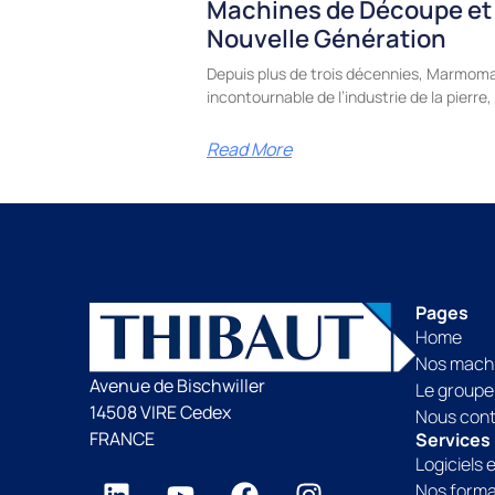
Machines de Découpe et
Nouvelle Génération
Depuis plus de trois décennies, Marmoma
incontournable de l’industrie de la pierr
Read More
Pages
Home
Nos mach
Avenue de Bischwiller
Le groupe
14508 VIRE Cedex
Nous con
FRANCE
Services
Logiciels 
Nos forma