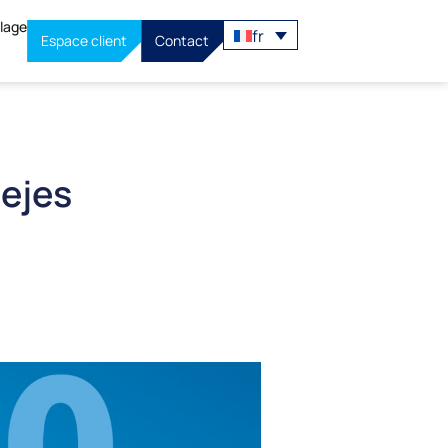
llage
fr
Espace client
Contact
 ejes