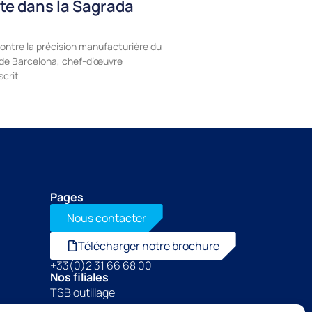
te dans la Sagrada
ontre la précision manufacturière du
a de Barcelona, chef-d’œuvre
scrit
Pages
Nous contacter
Télécharger notre brochure
+33(0)2 31 66 68 00
Nos filiales
TSB outillage
Thibaut Recrutement