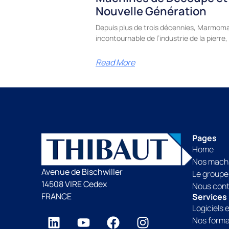
Nouvelle Génération
Depuis plus de trois décennies, Marmoma
incontournable de l’industrie de la pierr
Read More
Pages
Home
Nos mach
Avenue de Bischwiller
Le groupe
14508 VIRE Cedex
Nous con
FRANCE
Services
Logiciels 
Nos forma