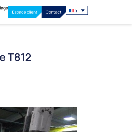
llage
fr
Espace client
Contact
e T812