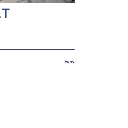
.T
Next