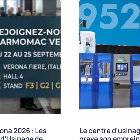
ona 2026 : Les
Le centre d’usinag
 d’Usinage de
grave son emprein