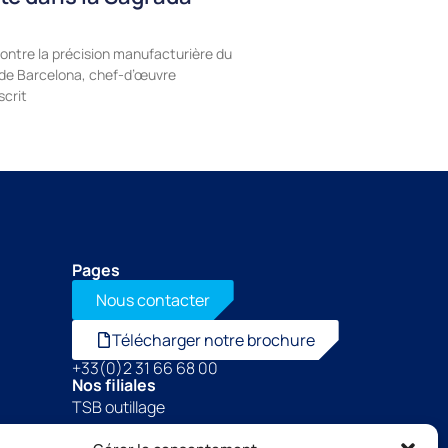
ontre la précision manufacturière du
a de Barcelona, chef-d’œuvre
scrit
Pages
Nous contacter
Télécharger notre brochure
+33(0)2 31 66 68 00
Nos filiales
TSB outillage
Thibaut Recrutement