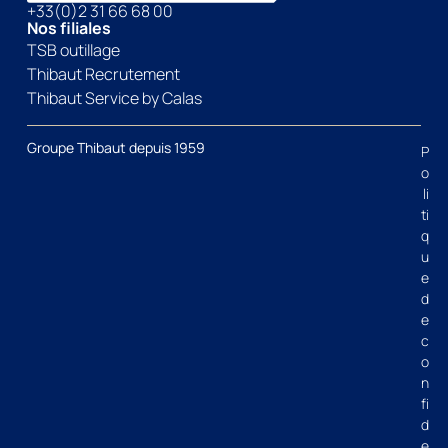
+33(0)2 31 66 68 00
Nos filiales
TSB outillage
Thibaut Recrutement
Thibaut Service by Calas
Groupe Thibaut depuis 1959
P
o
li
ti
q
u
e
d
e
c
o
n
fi
d
e