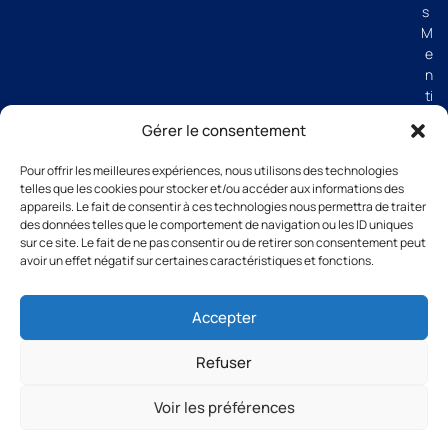
s
M
e
n
ti
o
Gérer le consentement
n
s
Pour offrir les meilleures expériences, nous utilisons des technologies
lé
telles que les cookies pour stocker et/ou accéder aux informations des
g
appareils. Le fait de consentir à ces technologies nous permettra de traiter
al
des données telles que le comportement de navigation ou les ID uniques
e
sur ce site. Le fait de ne pas consentir ou de retirer son consentement peut
avoir un effet négatif sur certaines caractéristiques et fonctions.
s
C
G
Accepter
V
Refuser
Voir les préférences
All rights reserved Groupe Thibaut 2026