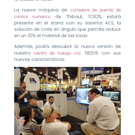
La nueva máquina de
cortadora de puente de
control numérico
de Thibaut, TC625, estará
presente en el stand con su sistema ACS, la
solución de corte en ángulo que permite reducir
en un 20% el material de las losas.
Además, podrá descubrir la nueva versión de
nuestro
centro de trabajo cnc
T812V5 con sus
nuevas características.