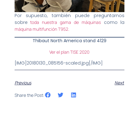
Por supuesto, también puede preguntarnos
sobre
toda nuestra gama de máquinas
como la
máquina multifunción T952.
Thibaut North America stand 4129
Ver el plan TISE 2020
[IMG]20180130_085156-scaled.jpg[/IMG]
Previous
Next
Share the Post: