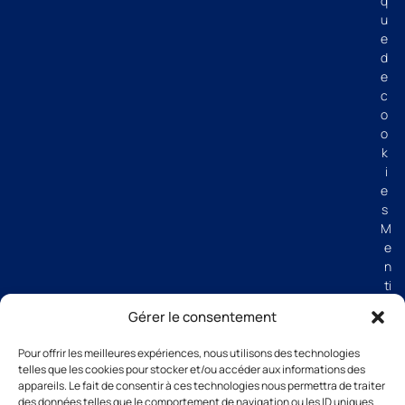
q
u
e
d
e
c
o
o
k
i
e
s
M
e
n
ti
o
Gérer le consentement
n
s
Pour offrir les meilleures expériences, nous utilisons des technologies
lé
telles que les cookies pour stocker et/ou accéder aux informations des
g
appareils. Le fait de consentir à ces technologies nous permettra de traiter
al
des données telles que le comportement de navigation ou les ID uniques