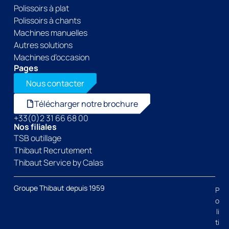
Polissoirs à plat
Polissoirs à chants
Machines manuelles
Autres solutions
Machines d’occasion
Pages
Nous contacter
Télécharger notre brochure
+33(0)2 31 66 68 00
Nos filiales
TSB outillage
Thibaut Recrutement
Thibaut Service by Calas
Groupe Thibaut depuis 1959
P
o
li
ti