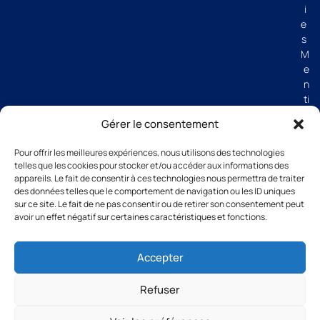
i
e
s
M
e
n
ti
o
Gérer le consentement
n
s
Pour offrir les meilleures expériences, nous utilisons des technologies
lé
telles que les cookies pour stocker et/ou accéder aux informations des
g
appareils. Le fait de consentir à ces technologies nous permettra de traiter
al
des données telles que le comportement de navigation ou les ID uniques
e
sur ce site. Le fait de ne pas consentir ou de retirer son consentement peut
avoir un effet négatif sur certaines caractéristiques et fonctions.
s
C
G
Accepter
V
Refuser