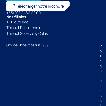
Télécharger notre brochure
+33(0)2 31 66 68 00
Nos filiales
TSB outillage
Thibaut Recrutement
Thibaut Service by Calas
Groupe Thibaut depuis 1959
P
o
li
ti
q
u
e
d
e
c
o
n
fi