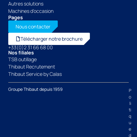
Autres solutions
Machines d’occasion
Pages
Nous contacter
Télécharger notre brochure
+33(0)2 31 66 68 00
Nos filiales
TSB outillage
Thibaut Recrutement
Thibaut Service by Calas
Groupe Thibaut depuis 1959
P
o
li
ti
q
u
e
d