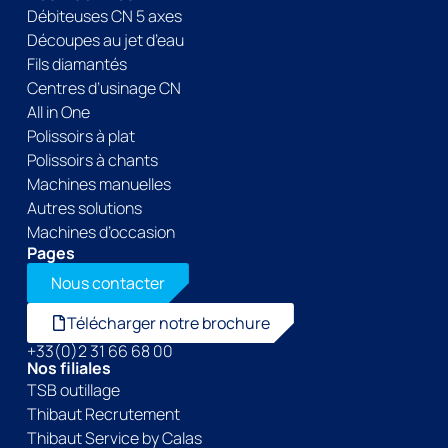
Débiteuses CN 5 axes
Découpes au jet d’eau
Fils diamantés
Centres d’usinage CN
All in One
Polissoirs à plat
Polissoirs à chants
Machines manuelles
Autres solutions
Machines d’occasion
Pages
Nous contacter
Télécharger notre brochure
+33(0)2 31 66 68 00
Nos filiales
TSB outillage
Thibaut Recrutement
Thibaut Service by Calas