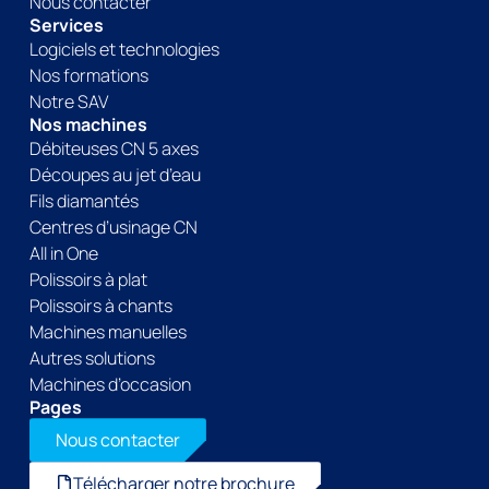
Nous contacter
Services
Logiciels et technologies
Nos formations
Notre SAV
Nos machines
Débiteuses CN 5 axes
Découpes au jet d’eau
Fils diamantés
Centres d’usinage CN
All in One
Polissoirs à plat
Polissoirs à chants
Machines manuelles
Autres solutions
Machines d’occasion
Pages
Nous contacter
Télécharger notre brochure