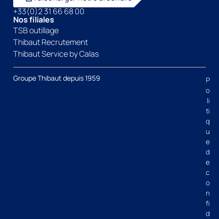
+33(0)2 31 66 68 00
Nos filiales
TSB outillage
Thibaut Recrutement
Thibaut Service by Calas
Groupe Thibaut depuis 1959
P
o
li
ti
q
u
e
d
e
c
o
n
fi
d