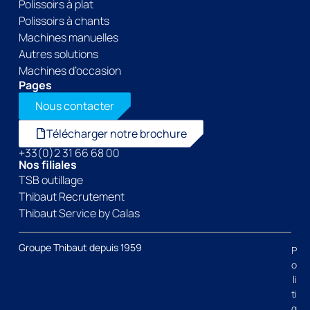
Polissoirs à plat
Polissoirs à chants
Machines manuelles
Autres solutions
Machines d’occasion
Pages
Nous contacter
Télécharger notre brochure
+33(0)2 31 66 68 00
Nos filiales
TSB outillage
Thibaut Recrutement
Thibaut Service by Calas
Groupe Thibaut depuis 1959
P
o
li
ti
q