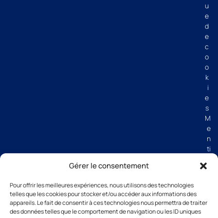
u
e
d
e
c
o
o
k
i
e
s
M
e
n
ti
o
Gérer le consentement
n
s
Pour offrir les meilleures expériences, nous utilisons des technologies
lé
telles que les cookies pour stocker et/ou accéder aux informations des
g
appareils. Le fait de consentir à ces technologies nous permettra de traiter
al
des données telles que le comportement de navigation ou les ID uniques