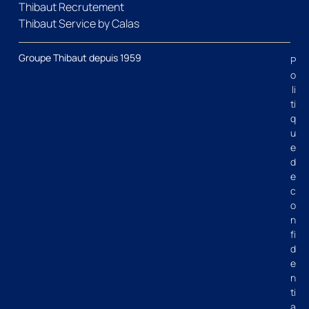
Thibaut Recrutement
Thibaut Service by Calas
Groupe Thibaut depuis 1959
P
o
li
ti
q
u
e
d
e
c
o
n
fi
d
e
n
ti
a