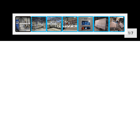
1
/
7