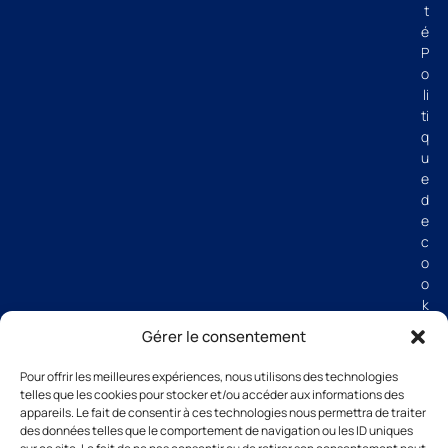
t
é
P
o
li
ti
q
u
e
d
e
c
o
o
k
i
Gérer le consentement
e
s
Pour offrir les meilleures expériences, nous utilisons des technologies
M
telles que les cookies pour stocker et/ou accéder aux informations des
e
appareils. Le fait de consentir à ces technologies nous permettra de traiter
n
des données telles que le comportement de navigation ou les ID uniques