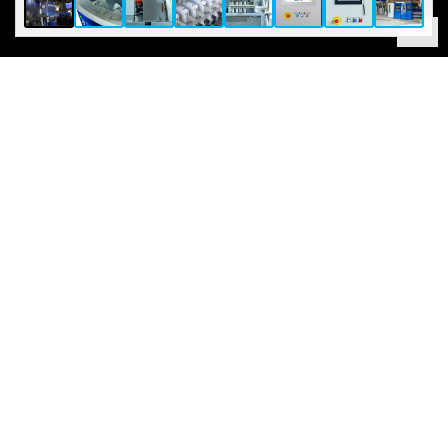
1
/
8