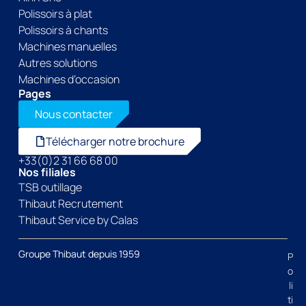
Polissoirs à plat
Polissoirs à chants
Machines manuelles
Autres solutions
Machines d’occasion
Pages
Nous contacter
Télécharger notre brochure
+33(0)2 31 66 68 00
Nos filiales
TSB outillage
Thibaut Recrutement
Thibaut Service by Calas
Groupe Thibaut depuis 1959
P
o
li
ti