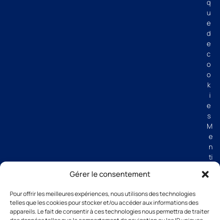
q
u
e
d
e
c
o
o
k
i
e
s
M
e
n
ti
o
Gérer le consentement
n
s
Pour offrir les meilleures expériences, nous utilisons des technologies
lé
telles que les cookies pour stocker et/ou accéder aux informations des
g
appareils. Le fait de consentir à ces technologies nous permettra de traiter
al