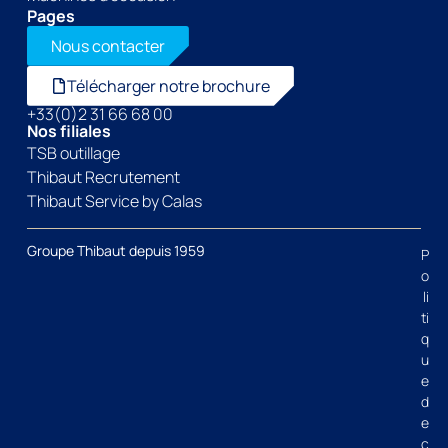
Pages
Nous contacter
Télécharger notre brochure
+33(0)2 31 66 68 00
Nos filiales
TSB outillage
Thibaut Recrutement
Thibaut Service by Calas
Groupe Thibaut depuis 1959
P
o
li
ti
q
u
e
d
e
c