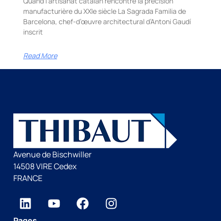
Quand l’artisanat catalan rencontre la précision
manufacturière du XXIe siècle La Sagrada Familia de
Barcelona, chef-d’œuvre architectural d’Antoni Gaudí
inscrit
Read More
Avenue de Bischwiller
14508 VIRE Cedex
FRANCE
Pages