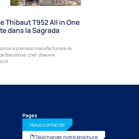
e Thibaut T952 All in One
te dans la Sagrada
ontre la précision manufacturière du
a de Barcelona, chef-d’œuvre
scrit
Pages
Nous contacter
Télécharger notre brochure