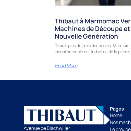
Thibaut à Marmomac Ver
Machines de Découpe et
Nouvelle Génération
Depuis plus de trois décennies, Marmoma
incontournable de l’industrie de la pierr
Read More
Pages
Home
Nos mach
Avenue de Bischwiller
Le groupe