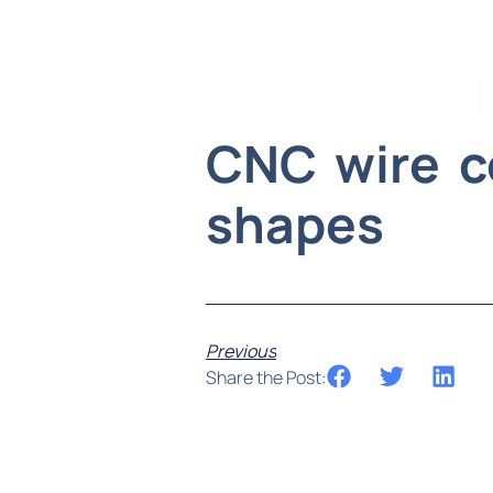
CNC wire c
shapes
Previous
Share the Post: