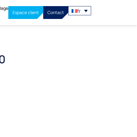
llage
fr
Espace client
Contact
0