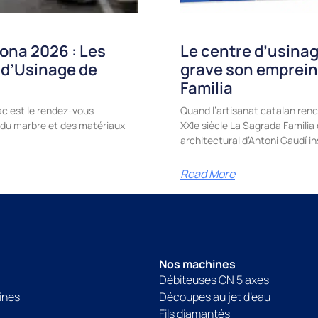
ona 2026 : Les
Le centre d’usinag
 d’Usinage de
grave son emprein
Familia
c est le rendez-vous
Quand l’artisanat catalan renc
e, du marbre et des matériaux
XXIe siècle La Sagrada Famili
architectural d’Antoni Gaudí in
Read More
Nos machines
Débiteuses CN 5 axes
ines
Découpes au jet d’eau
Fils diamantés