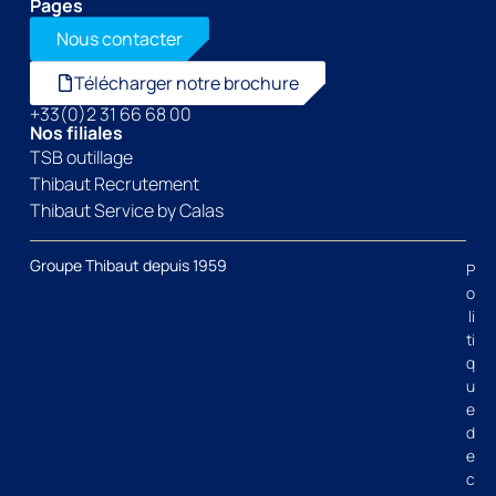
Pages
Nous contacter
Télécharger notre brochure
+33(0)2 31 66 68 00
Nos filiales
TSB outillage
Thibaut Recrutement
Thibaut Service by Calas
Groupe Thibaut depuis 1959
P
o
li
ti
q
u
e
d
e
c