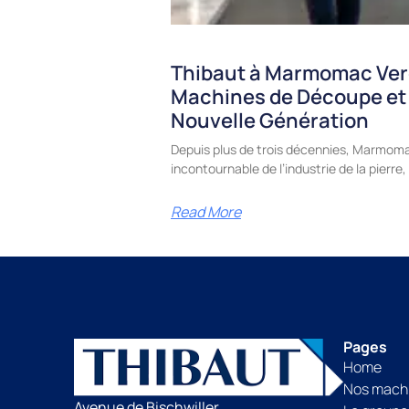
Thibaut à Marmomac Ver
Machines de Découpe et
Nouvelle Génération
Depuis plus de trois décennies, Marmoma
incontournable de l’industrie de la pierr
Read More
Pages
Home
Nos mach
Avenue de Bischwiller