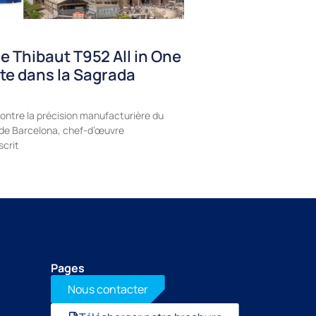
e Thibaut T952 All in One
te dans la Sagrada
ontre la précision manufacturière du
a de Barcelona, chef-d’œuvre
scrit
Pages
Nous contacter