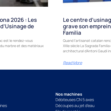
ona 2026 : Les
Le centre d’usinag
 d’Usinage de
grave son emprein
Familia
c est le rendez-vous
Quand l’artisanat catalan renc
e, du marbre et des matériaux
XXIe siècle La Sagrada Famili
architectural d’Antoni Gaudí in
Read More
Nos machines
Débiteuses CN 5 axes
ines
Découpes au jet d’eau