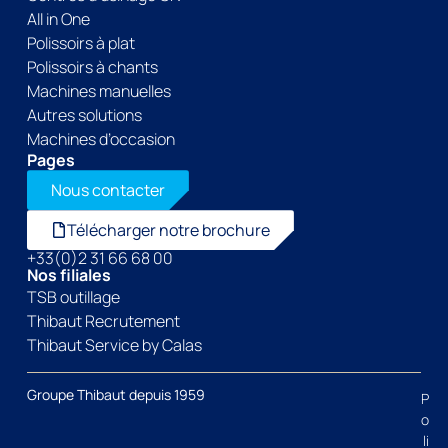
All in One
Polissoirs à plat
Polissoirs à chants
Machines manuelles
Autres solutions
Machines d’occasion
Pages
Nous contacter
Télécharger notre brochure
+33(0)2 31 66 68 00
Nos filiales
TSB outillage
Thibaut Recrutement
Thibaut Service by Calas
Groupe Thibaut depuis 1959
P
o
li