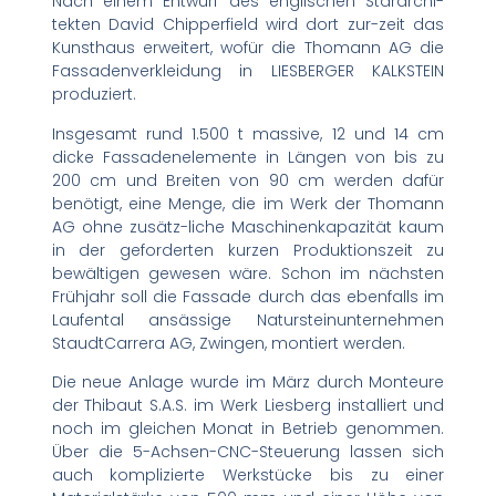
Nach einem Entwurf des englischen Stararchi-
tekten David Chipperfield wird dort zur-zeit das
Kunsthaus erweitert, wofür die Thomann AG die
Fassadenverkleidung in LIESBERGER KALKSTEIN
produziert.
Insgesamt rund 1.500 t massive, 12 und 14 cm
dicke Fassadenelemente in Längen von bis zu
200 cm und Breiten von 90 cm werden dafür
benötigt, eine Menge, die im Werk der Thomann
AG ohne zusätz-liche Maschinenkapazität kaum
in der geforderten kurzen Produktionszeit zu
bewältigen gewesen wäre. Schon im nächsten
Frühjahr soll die Fassade durch das ebenfalls im
Laufental ansässige Natursteinunternehmen
StaudtCarrera AG, Zwingen, montiert werden.
Die neue Anlage wurde im März durch Monteure
der Thibaut S.A.S. im Werk Liesberg installiert und
noch im gleichen Monat in Betrieb genommen.
Über die 5-Achsen-CNC-Steuerung lassen sich
auch komplizierte Werkstücke bis zu einer