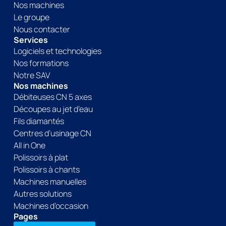
Nos machines
Le groupe
Nous contacter
Services
Logiciels et technologies
Nos formations
Notre SAV
Nos machines
Débiteuses CN 5 axes
Découpes au jet d’eau
Fils diamantés
Centres d’usinage CN
All in One
Polissoirs à plat
Polissoirs à chants
Machines manuelles
Autres solutions
Machines d’occasion
Pages