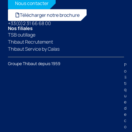
Nous contacter
Télécharger notre brochure
+33(0)2 31 66 68 00
Nos filiales
TSB outillage
Thibaut Recrutement
Thibaut Service by Calas
Groupe Thibaut depuis 1959
P
o
li
ti
q
u
e
d
e
c
o