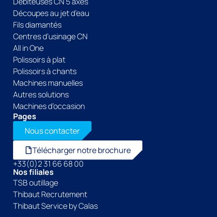
Débiteuses CN 5 axes
Découpes au jet d’eau
Fils diamantés
Centres d’usinage CN
All in One
Polissoirs à plat
Polissoirs à chants
Machines manuelles
Autres solutions
Machines d’occasion
Pages
Nous contacter
Télécharger notre brochure
+33(0)2 31 66 68 00
Nos filiales
TSB outillage
Thibaut Recrutement
Thibaut Service by Calas