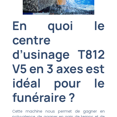
En quoi le
centre
d’usinage T812
V5 en 3 axes est
idéal pour le
funéraire ?
Cette machine nous permet de gagner en
polyvalence, de gagner en gain de temps et de