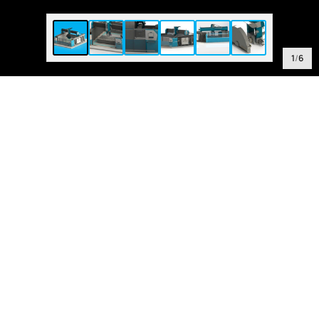
1
/
6