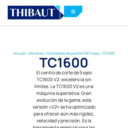
Accueil
>
Machines
>
Cortadoras de puente CNC 5 ejes
>
TC1600
TC1600
El centro de corte de 5 ejes
TC1600 V2: excelencia sin
límites. La TC1600 V2 es una
máquina superlativa. Gran
evolución de la gama, esta
versión «V2» se ha optimizado
para ofrecer aún más rigidez,
velocidad y precisión. Es la
herramienta esencial para las