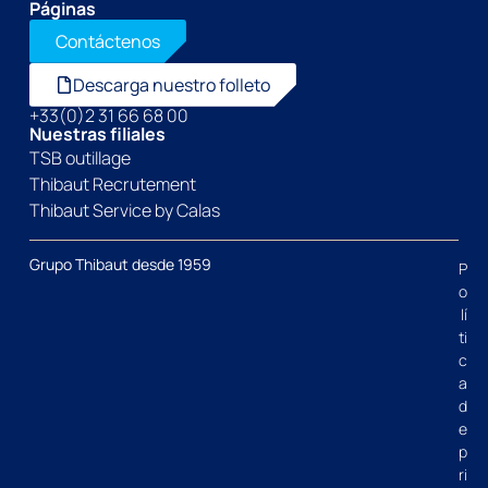
Páginas
Contáctenos
Descarga nuestro folleto
+33(0)2 31 66 68 00
Nuestras filiales
TSB outillage
Thibaut Recrutement
Thibaut Service by Calas
Grupo Thibaut desde 1959
P
o
lí
ti
c
a
d
e
p
ri