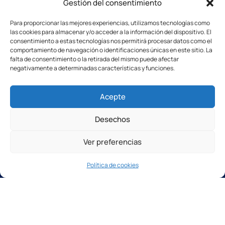
Gestión del consentimiento
Para proporcionar las mejores experiencias, utilizamos tecnologías como
Avenue de Bischwiller
las cookies para almacenar y/o acceder a la información del dispositivo. El
14508 VIRE Cedex
consentimiento a estas tecnologías nos permitirá procesar datos como el
FRANCE
comportamiento de navegación o identificaciones únicas en este sitio. La
falta de consentimiento o la retirada del mismo puede afectar
negativamente a determinadas características y funciones.
Páginas
Acepte
Home
Nuestras máquinas
Desechos
El Grupo
Contáctenos
Ver preferencias
Servicios
Software y tecnologías
Política de cookies
Nuestros cursos de formación
Nuestro servicio posventa
Nuestras máquinas
Cortadoras de puente CNC 5 ejes
Corte por chorro de agua