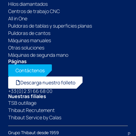
Hilos diamantados
Centros de trabajo CNC
All in One
Pulidoras de tablas y superficies planas
Pulidoras de cantos
Máquinas manuales
Otras soluciones
Máquinas de segunda mano
Páginas
Contáctenos
Descarga nuestro folleto
+33(0)2 31 66 68 00
Nuestras filiales
TSB outillage
Thibaut Recrutement
Thibaut Service by Calas
Grupo Thibaut desde 1959
P