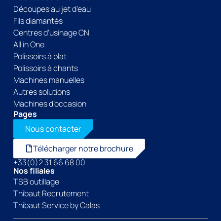
Découpes au jet d’eau
Fils diamantés
Centres d’usinage CN
All in One
Polissoirs à plat
Polissoirs à chants
Machines manuelles
Autres solutions
Machines d’occasion
Pages
Nous contacter
Télécharger notre brochure
+33(0)2 31 66 68 00
Nos filiales
TSB outillage
Thibaut Recrutement
Thibaut Service by Calas