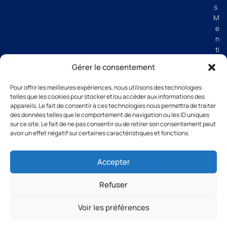
s
M
e
n
ti
o
Gérer le consentement
n
s
Pour offrir les meilleures expériences, nous utilisons des technologies
lé
telles que les cookies pour stocker et/ou accéder aux informations des
g
appareils. Le fait de consentir à ces technologies nous permettra de traiter
al
des données telles que le comportement de navigation ou les ID uniques
e
sur ce site. Le fait de ne pas consentir ou de retirer son consentement peut
avoir un effet négatif sur certaines caractéristiques et fonctions.
s
C
G
Accepter
V
Refuser
Voir les préférences
All rights reserved Groupe Thibaut 2026