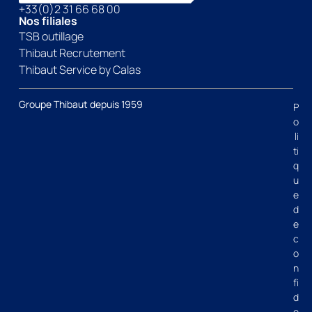
+33(0)2 31 66 68 00
Nos filiales
TSB outillage
Thibaut Recrutement
Thibaut Service by Calas
Groupe Thibaut depuis 1959
P
o
li
ti
q
u
e
d
e
c
o
n
fi
d
e