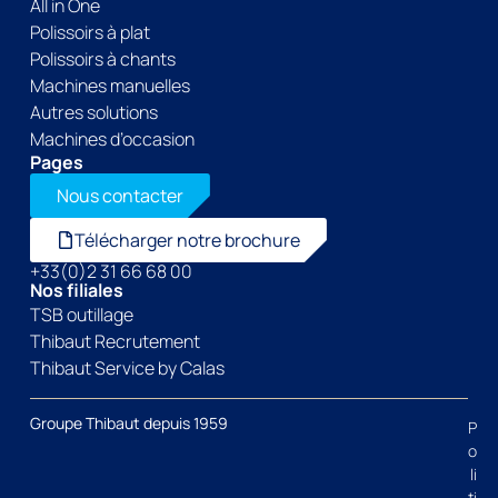
All in One
Polissoirs à plat
Polissoirs à chants
Machines manuelles
Autres solutions
Machines d’occasion
Pages
Nous contacter
Télécharger notre brochure
+33(0)2 31 66 68 00
Nos filiales
TSB outillage
Thibaut Recrutement
Thibaut Service by Calas
Groupe Thibaut depuis 1959
P
o
li
ti