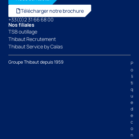
Télécharger notre brochure
+33(0)2 31 66 68 00
Nos filiales
TSB outillage
Thibaut Recrutement
Thibaut Service by Calas
Groupe Thibaut depuis 1959
P
o
li
ti
q
u
e
d
e
c
o
n