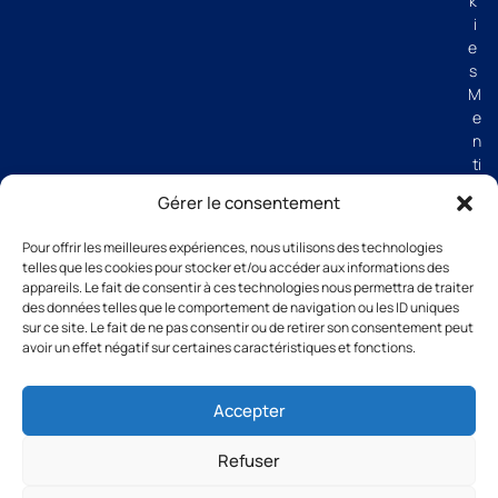
k
i
e
s
M
e
n
ti
o
Gérer le consentement
n
s
Pour offrir les meilleures expériences, nous utilisons des technologies
lé
telles que les cookies pour stocker et/ou accéder aux informations des
g
appareils. Le fait de consentir à ces technologies nous permettra de traiter
al
des données telles que le comportement de navigation ou les ID uniques
e
sur ce site. Le fait de ne pas consentir ou de retirer son consentement peut
avoir un effet négatif sur certaines caractéristiques et fonctions.
s
C
G
Accepter
V
Refuser