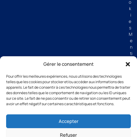
o
k
i
e
s
M
e
n
ti
o
Gérer le consentement
n
s
Pour offrir les meilleures expériences, nous utilisons des technologies
lé
telles que les cookies pour stocker et/ou accéder aux informations des
g
appareils. Le fait de consentir à ces technologies nous permettra de traiter
al
des données telles que le comportement de navigation ou les ID uniques
e
sur ce site. Le fait de ne pas consentir ou de retirer son consentement peut
avoir un effet négatif sur certaines caractéristiques et fonctions.
s
C
G
Accepter
V
Refuser