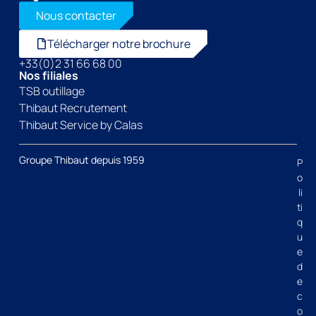
Nous contacter
Télécharger notre brochure
+33(0)2 31 66 68 00
Nos filiales
TSB outillage
Thibaut Recrutement
Thibaut Service by Calas
Groupe Thibaut depuis 1959
P
o
li
ti
q
u
e
d
e
c
o