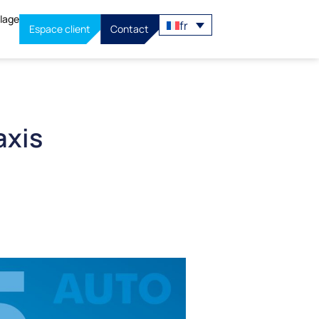
llage
fr
Espace client
Contact
axis