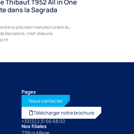
e Thibaut T952 All in One
te dans la Sagrada
ontre la précision manufacturière du
a de Barcelona, chef-d’œuvre
scrit
Pages
Nous contacter
Télécharger notre brochure
+33(0)2 31 66 68 00
Nos filiales
TSB outillage