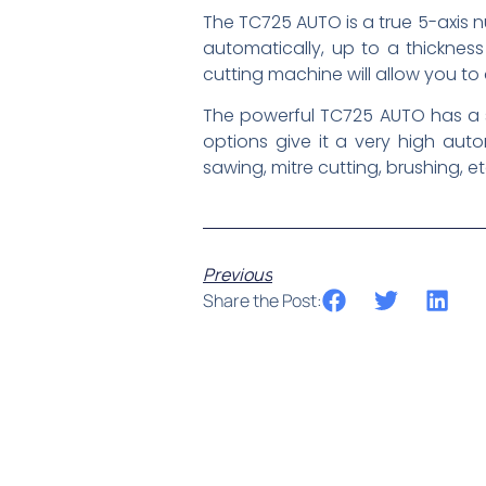
The TC725 AUTO is a true 5-axis n
automatically, up to a thicknes
cutting machine will allow you to
The powerful TC725 AUTO has a sp
options give it a very high auton
sawing, mitre cutting, brushing, et
Previous
Share the Post: