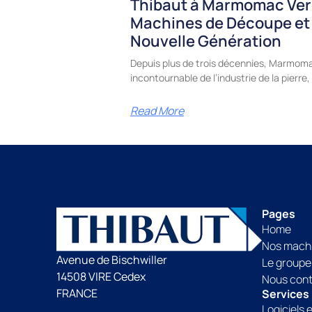
Thibaut à Marmomac Ver
Machines de Découpe et
Nouvelle Génération
Depuis plus de trois décennies, Marmoma
incontournable de l’industrie de la pierr
Read More
Pages
Home
Nos mach
Avenue de Bischwiller
Le groupe
14508 VIRE Cedex
Nous con
FRANCE
Services
Logiciels 