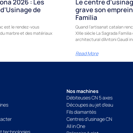
ona 2026 : Les
Le centre d’usinag
 d’Usinage de
grave son emprein
Familia
c est le rendez-vous
Quand l’artisanat catalan renc
e, du marbre et des matériaux
XXIe siècle La Sagrada Famili
architectural d’Antoni Gaudí in
Read More
Nos machines
Débiteuses CN 5 axes
ines
Découpes au jet d’eau
Fils diamantés
tacter
Centres d’usinage CN
All in One
et technologies