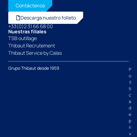
Contáctenos
Descarga nuestro folleto
+33(0)2 31 66 68 00
Nuestras filiales
TSB outillage
Thibaut Recrutement
Thibaut Service by Calas
Grupo Thibaut desde 1959
P
o
lí
ti
c
a
d
e
p
ri
v