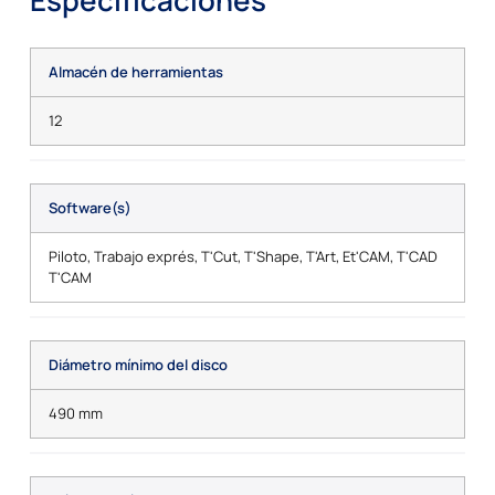
Almacén de herramientas
12
Software(s)
Piloto, Trabajo exprés, T'Cut, T'Shape, T'Art, Et'CAM, T'CAD
T'CAM
Diámetro mínimo del disco
490 mm