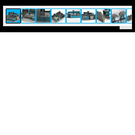
1
/
9