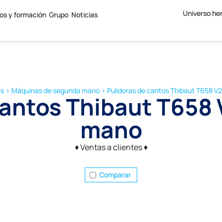
Universo he
ios y formación
Grupo
Noticias
es
>
Máquinas de segunda mano
>
Pulidoras de cantos Thibaut T658 V
cantos Thibaut T658
mano
♦ Ventas a clientes ♦
Comparar