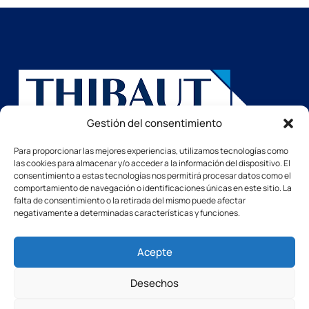
Gestión del consentimiento
Avenue de Bischwiller
14508 VIRE Cedex
Para proporcionar las mejores experiencias, utilizamos tecnologías como
FRANCE
las cookies para almacenar y/o acceder a la información del dispositivo. El
consentimiento a estas tecnologías nos permitirá procesar datos como el
comportamiento de navegación o identificaciones únicas en este sitio. La
falta de consentimiento o la retirada del mismo puede afectar
negativamente a determinadas características y funciones.
Páginas
Home
Nuestras máquinas
Acepte
El Grupo
Desechos
Contáctenos
Servicios