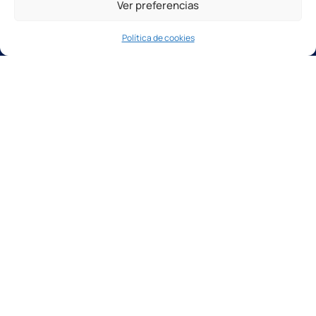
Software y tecnologías
Ver preferencias
Nuestros cursos de formación
Nuestro servicio posventa
Política de cookies
Nuestras máquinas
Cortadoras de puente CNC 5 ejes
Corte por chorro de agua
Hilos diamantados
Centros de trabajo CNC
All in One
Pulidoras de tablas y superficies planas
Pulidoras de cantos
Máquinas manuales
Otras soluciones
Máquinas de segunda mano
Páginas
Contáctenos
Descarga nuestro folleto
+33(0)2 31 66 68 00